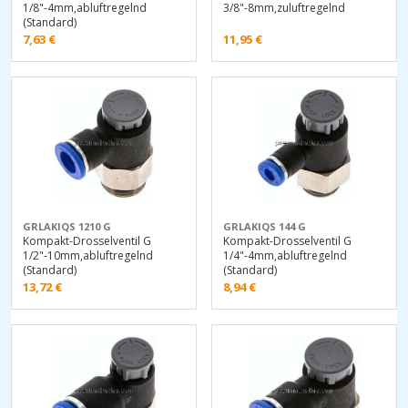
1/8"-4mm,abluftregelnd
3/8"-8mm,zuluftregelnd
(Standard)
7,63
€
11,95
€
GRLAKIQS 1210 G
GRLAKIQS 144 G
Kompakt-Drosselventil G
Kompakt-Drosselventil G
1/2"-10mm,abluftregelnd
1/4"-4mm,abluftregelnd
(Standard)
(Standard)
13,72
€
8,94
€