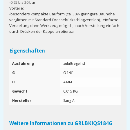
-0,95 bis 20 bar
Vorteile:
-besonders kompakte Bauform (ca. 30% geringere Bauhöhe
verglichen mit Standard-Drosselrückschlagventilen), -einfache
Verstellung ohne Werkzeug möglich, -nach Verstellung einfach
durch Drücken der Kappe arretierbar
Eigenschaften
Ausführung
zuluftregelnd
G
G 1/8"
D
4 MM
Gewicht
0,015 KG
Hersteller
Sang-A
Weitere Informationen zu GRLBKIQS184G