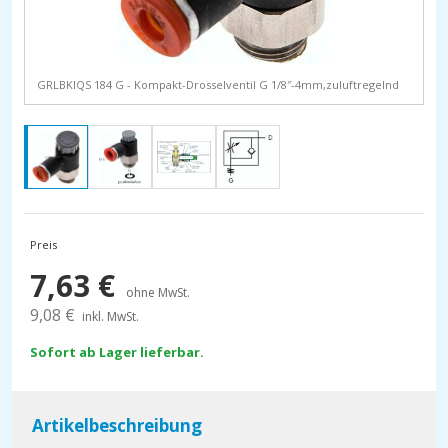
GRLBKIQS 184 G - Kompakt-Drosselventil G 1/8″-4mm,zuluftregelnd
Preis
7,63
€
ohne MwSt.
9,08
€
inkl. MwSt.
Sofort ab Lager lieferbar.
Artikelbeschreibung