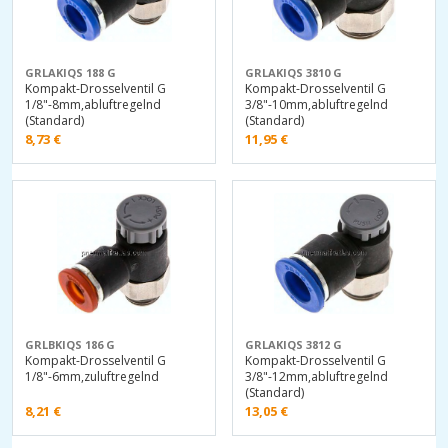
GRLAKIQS 188 G
GRLAKIQS 3810 G
Kompakt-Drosselventil G
Kompakt-Drosselventil G
1/8"-8mm,abluftregelnd
3/8"-10mm,abluftregelnd
(Standard)
(Standard)
8,73
€
11,95
€
GRLBKIQS 186 G
GRLAKIQS 3812 G
Kompakt-Drosselventil G
Kompakt-Drosselventil G
1/8"-6mm,zuluftregelnd
3/8"-12mm,abluftregelnd
(Standard)
8,21
€
13,05
€