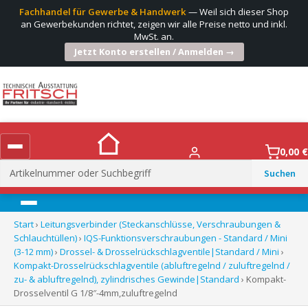
Fachhandel für Gewerbe & Handwerk
— Weil sich dieser Shop
an Gewerbekunden richtet, zeigen wir alle Preise netto und inkl.
MwSt. an.
Jetzt Konto erstellen / Anmelden →
0,00
€
Suchen
nach:
Menü
Start
›
Leitungsverbinder (Steckanschlüsse, Verschraubungen &
Schlauchtüllen)
›
IQS-Funktionsverschraubungen - Standard / Mini
(3-12 mm)
›
Drossel- & Drosselrückschlagventile|Standard / Mini
›
Kompakt-Drosselrückschlagventile (abluftregelnd / zuluftregelnd /
zu- & abluftregelnd), zylindrisches Gewinde|Standard
› Kompakt-
Drosselventil G 1/8″-4mm,zuluftregelnd