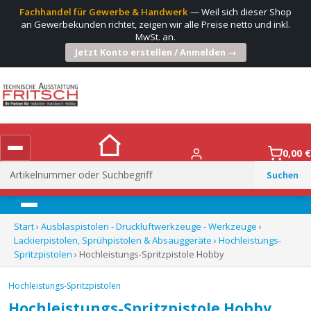
Fachhandel für Gewerbe & Handwerk
— Weil sich dieser Shop
an Gewerbekunden richtet, zeigen wir alle Preise netto und inkl.
MwSt. an.
Jetzt Konto erstellen / Anmelden →
0,00
€
Suchen
nach:
Menü
Start
›
Ausblaspistolen - Druckluftwerkzeuge - Werkzeuge
›
Lackierpistolen, Sprühpistolen & Absauggeräte
›
Hochleistungs-
Spritzpistolen
› Hochleistungs-Spritzpistole Hobby
Hochleistungs-Spritzpistolen
Hochleistungs-Spritzpistole Hobby