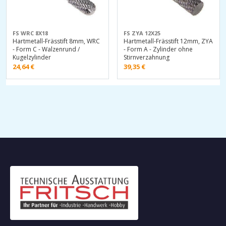
FS WRC 8X18
FS ZYA 12X25
Hartmetall-Frässtift 8mm, WRC
Hartmetall-Frässtift 12mm, ZYA
- Form C - Walzenrund /
- Form A - Zylinder ohne
Kugelzylinder
Stirnverzahnung
24,64
€
39,35
€