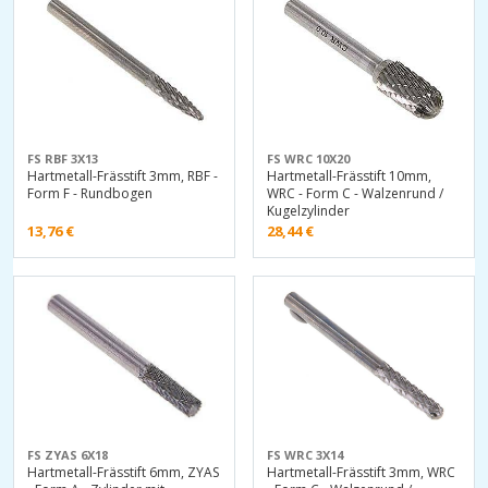
FS RBF 3X13
FS WRC 10X20
Hartmetall-Frässtift 3mm, RBF -
Hartmetall-Frässtift 10mm,
Form F - Rundbogen
WRC - Form C - Walzenrund /
Kugelzylinder
13,76
€
28,44
€
FS ZYAS 6X18
FS WRC 3X14
Hartmetall-Frässtift 6mm, ZYAS
Hartmetall-Frässtift 3mm, WRC