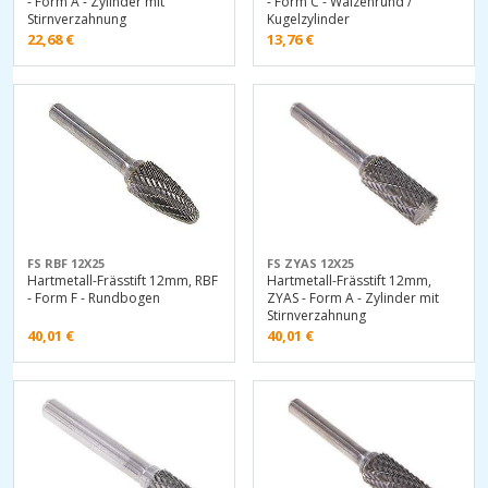
- Form A - Zylinder mit
- Form C - Walzenrund /
Stirnverzahnung
Kugelzylinder
22,68
€
13,76
€
FS RBF 12X25
FS ZYAS 12X25
Hartmetall-Frässtift 12mm, RBF
Hartmetall-Frässtift 12mm,
- Form F - Rundbogen
ZYAS - Form A - Zylinder mit
Stirnverzahnung
40,01
€
40,01
€