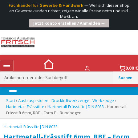
Fachhandel für Gewerbe & Handwerk
— Weil sich dieser Shop
an Gewerbekunden richtet, zeigen wir alle Preise netto und inkl.
MwSt. an.
Jetzt Konto erstellen / Anmelden →
0,00
€
Suchen
nach:
Menü
Start
›
Ausblaspistolen - Druckluftwerkzeuge - Werkzeuge
›
Hartmetall-Frässtifte
›
Hartmetall-Frässtifte|DIN 8033
› Hartmetall-
Frässtift 6mm, RBF – Form F – Rundbogen
Hartmetall-Frässtifte|DIN 8033
Hartmetall-Frässtift 6mm, RBF – Form