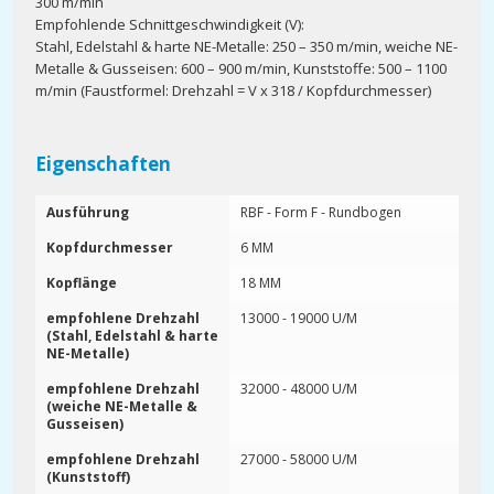
300 m/min
Empfohlende Schnittgeschwindigkeit (V):
Stahl, Edelstahl & harte NE-Metalle: 250 – 350 m/min, weiche NE-
Metalle & Gusseisen: 600 – 900 m/min, Kunststoffe: 500 – 1100
m/min (Faustformel: Drehzahl = V x 318 / Kopfdurchmesser)
Eigenschaften
Ausführung
RBF - Form F - Rundbogen
Kopfdurchmesser
6 MM
Kopflänge
18 MM
empfohlene Drehzahl
13000 - 19000 U/M
(Stahl, Edelstahl & harte
NE-Metalle)
empfohlene Drehzahl
32000 - 48000 U/M
(weiche NE-Metalle &
Gusseisen)
empfohlene Drehzahl
27000 - 58000 U/M
(Kunststoff)