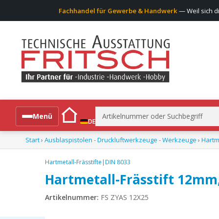
Fachhandel für Gewerbe & Handwerk
— Weil sich d
Suchen
Menü
DE
nach:
Start
›
Ausblaspistolen - Druckluftwerkzeuge - Werkzeuge
›
Hartme
Alle Produkte
Hartmetall-Frässtifte|DIN 8033
Hartmetall-Frässtift 12mm,
Artikelnummer:
FS ZYAS 12X25