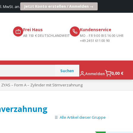
Jetzt Konto erstellen / Anmelden →
l. MwSt. an.
Frei Haus
Kundenservice
AB 150 € DEUTSCHLANDWEIT
MO - FR 9:00 BIS 16:00 UHR
+49 2451 611 00 90
0,00
€
Anmelden
, ZYAS – Form A – Zylinder mit Stirnverzahnung
rnverzahnung
Alle Artikel dieser Gruppe