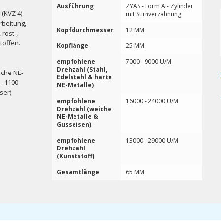
Ausführung
ZYAS - Form A - Zylinder
 (KVZ 4)
mit Stirnverzahnung
rbeitung,
Kopfdurchmesser
12 MM
rost-,
toffen.
Kopflänge
25 MM
empfohlene
7000 - 9000 U/M
Drehzahl (Stahl,
iche NE-
Edelstahl & harte
 – 1100
NE-Metalle)
ser)
empfohlene
16000 - 24000 U/M
Drehzahl (weiche
NE-Metalle &
Gusseisen)
empfohlene
13000 - 29000 U/M
Drehzahl
(Kunststoff)
Gesamtlänge
65 MM