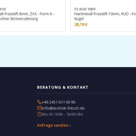
X18
FS KUD 10X9
ll-Frässtift 8mm, ZYA - Form A -
Hartmetall-Frässtift 10mm, KUD - F
 ohne Stirnverzahnung
Kugel
28,19
€
BERATUNG & KONTAKT
+49 2451 611 00 90
info@technik-fritsch.de
Mo–Fr: 9:00 – 16:00 Uhr
Anfrage senden ›