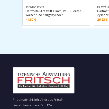
FS WRC 12X25
FS ZYA 8
Hartmetall-Frässtift 12mm, WRC - Form C -
Hartmeta
Walzenrund / Kugelzylinder
Zylinder
41,30
€
26,23
€
Pneumatik-24, Inh. Andreas Fritsch
David Hansemann Str. 12a