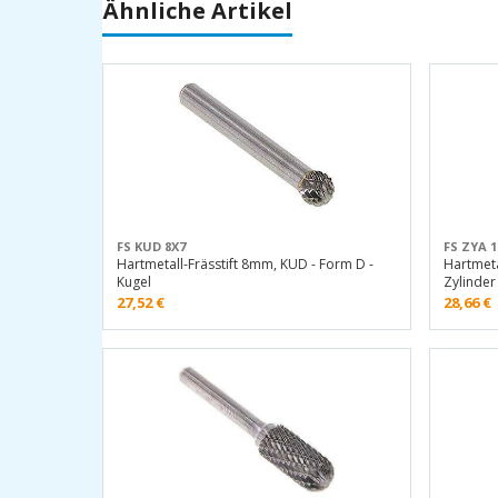
Ähnliche Artikel
FS KUD 8X7
FS ZYA 1
Hartmetall-Frässtift 8mm, KUD - Form D -
Hartmeta
Kugel
Zylinder
27,52
€
28,66
€