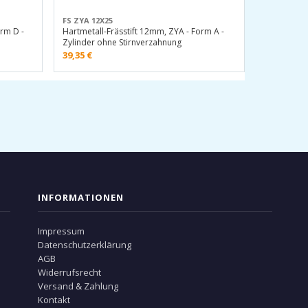
FS ZYA 12X25
orm D -
Hartmetall-Frässtift 12mm, ZYA - Form A -
Zylinder ohne Stirnverzahnung
39,35
€
INFORMATIONEN
Impressum
Datenschutzerklärung
AGB
Widerrufsrecht
Versand & Zahlung
Kontakt