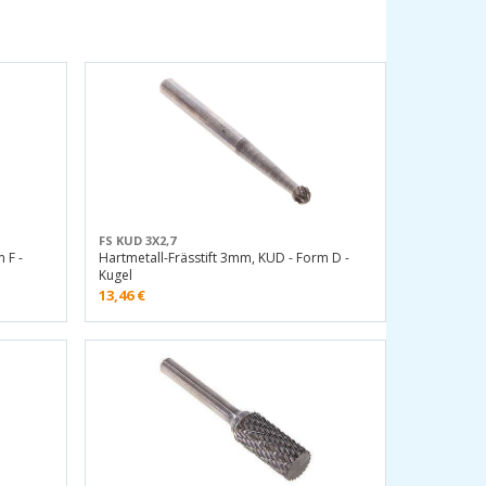
FS KUD 3X2,7
 F -
Hartmetall-Frässtift 3mm, KUD - Form D -
Kugel
13,46
€