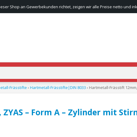
ieser Shop an Gewerbekunden richtet, zeigen wir alle Preise netto und ink
tall-Frässtifte
›
Hartmetall-Frässtifte|DIN 8033
› Hartmetall-Frässtift 12mm
 ZYAS – Form A – Zylinder mit Sti