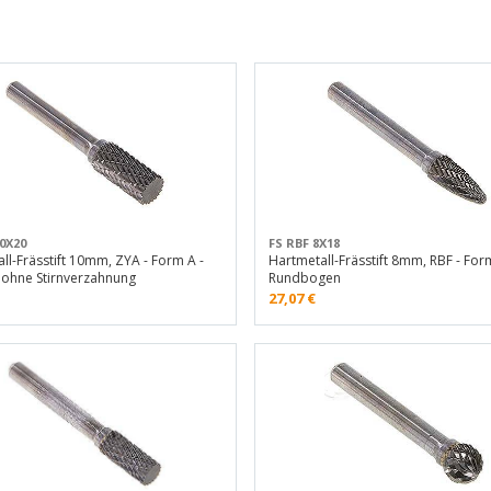
0X20
FS RBF 8X18
ll-Frässtift 10mm, ZYA - Form A -
Hartmetall-Frässtift 8mm, RBF - Form
 ohne Stirnverzahnung
Rundbogen
27,07
€