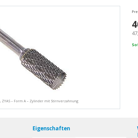
Pre
4
47
So
m, ZYAS – Form A – Zylinder mit Stirnverzahnung
Eigenschaften