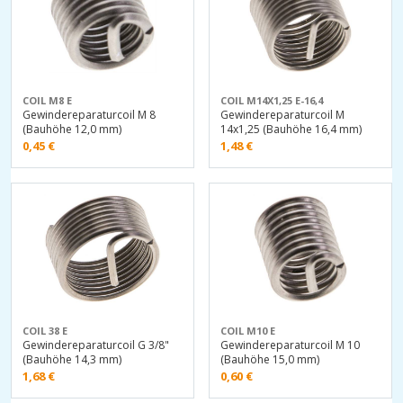
COIL M8 E
COIL M14X1,25 E-16,4
Gewindereparaturcoil M 8
Gewindereparaturcoil M
(Bauhöhe 12,0 mm)
14x1,25 (Bauhöhe 16,4 mm)
0,45
€
1,48
€
COIL 38 E
COIL M10 E
Gewindereparaturcoil G 3/8"
Gewindereparaturcoil M 10
(Bauhöhe 14,3 mm)
(Bauhöhe 15,0 mm)
1,68
€
0,60
€