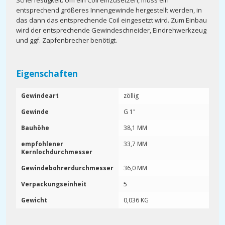
Scherfestigkeit. Um ein Coil einzusetzen, muss ein
entsprechend größeres Innengewinde hergestellt werden, in
das dann das entsprechende Coil eingesetzt wird. Zum Einbau
wird der entsprechende Gewindeschneider, Eindrehwerkzeug
und ggf. Zapfenbrecher benötigt.
Eigenschaften
Gewindeart
zöllig
Gewinde
G 1"
Bauhöhe
38,1 MM
empfohlener
33,7 MM
Kernlochdurchmesser
Gewindebohrerdurchmesser
36,0 MM
Verpackungseinheit
5
Gewicht
0,036 KG