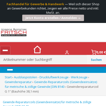
Fachhandel für Gewerbe & Handwerk
— Weil sich dieser Shop
an Gewerbekunden richtet, zeigen wir alle Preise netto und inkl.
MwSt. an.
Jetzt Konto erstellen / Anmelden →
0,00
€
Suchen
nach:
Menü
Start
›
Ausblaspistolen - Druckluftwerkzeuge - Werkzeuge
›
Gewindereparatur
›
Gewinde-Reparaturcoils (Gewindeeinsätze)
für metrische & zöllige Gewinde|DIN 8140
› Gewindereparaturcoil
G 1″ (Bauhöhe 38,1 mm)
Gewinde-Reparaturcoils (Gewindeeinsätze) für metrische & zöllige