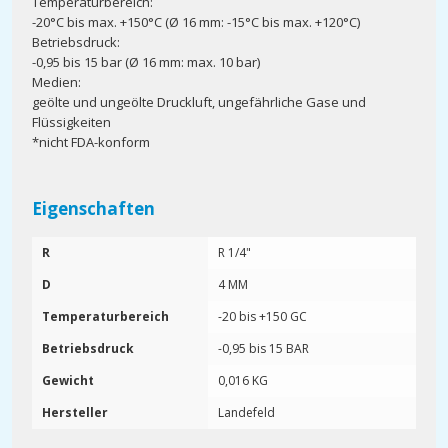
Temperaturbereich:
-20°C bis max. +150°C (Ø 16 mm: -15°C bis max. +120°C)
Betriebsdruck:
-0,95 bis 15 bar (Ø 16 mm: max. 10 bar)
Medien:
geölte und ungeölte Druckluft, ungefährliche Gase und
Flüssigkeiten
*nicht FDA-konform
Eigenschaften
R
R 1/4"
D
4 MM
Temperaturbereich
-20 bis +150 GC
Betriebsdruck
-0,95 bis 15 BAR
Gewicht
0,016 KG
Hersteller
Landefeld