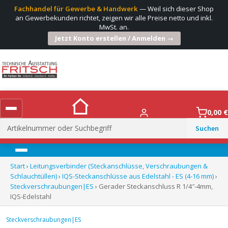
Fachhandel für Gewerbe & Handwerk
— Weil sich dieser Shop
an Gewerbekunden richtet, zeigen wir alle Preise netto und inkl.
MwSt. an.
Jetzt Konto erstellen / Anmelden →
0,00
€
Suchen
nach:
Menü
Start
›
Leitungsverbinder (Steckanschlüsse, Verschraubungen &
Schlauchtüllen)
›
IQS-Steckanschlüsse aus Edelstahl - ES (4-16 mm)
›
Steckverschraubungen|ES
› Gerader Steckanschluss R 1/4″-4mm,
IQS-Edelstahl
Steckverschraubungen|ES