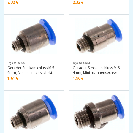
2,32
€
2,32
€
IQSM M56 I
IQSM M64 I
Gerader Steckanschluss M 5-
Gerader Steckanschluss M 6-
6mm, Mini m. Innensechskt.
4mm, Mini m. Innensechskt.
1,61
€
1,96
€