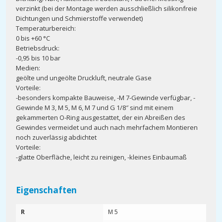
verzinkt (bei der Montage werden ausschließlich silikonfreie
Dichtungen und Schmierstoffe verwendet)
Temperaturbereich:
0 bis +60 °C
Betriebsdruck:
-0,95 bis 10 bar
Medien:
geölte und ungeölte Druckluft, neutrale Gase
Vorteile:
-besonders kompakte Bauweise, -M 7-Gewinde verfügbar, -
Gewinde M 3, M 5, M 6, M 7 und G 1/8″ sind mit einem
gekammerten O-Ring ausgestattet, der ein Abreißen des
Gewindes vermeidet und auch nach mehrfachem Montieren
noch zuverlässig abdichtet
Vorteile:
-glatte Oberfläche, leicht zu reinigen, -kleines Einbaumaß
Eigenschaften
R
M 5