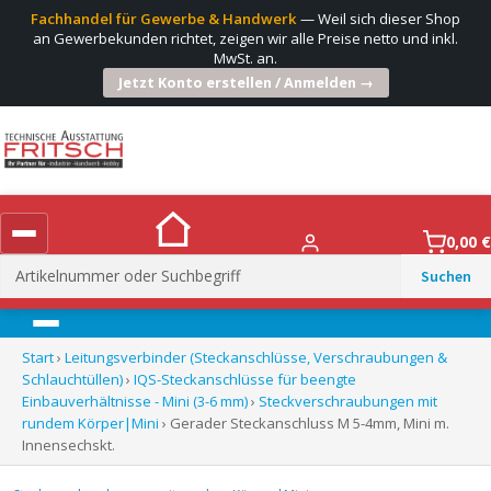
Fachhandel für Gewerbe & Handwerk
— Weil sich dieser Shop
an Gewerbekunden richtet, zeigen wir alle Preise netto und inkl.
MwSt. an.
Jetzt Konto erstellen / Anmelden →
0,00
€
Suchen
nach:
Menü
Start
›
Leitungsverbinder (Steckanschlüsse, Verschraubungen &
Schlauchtüllen)
›
IQS-Steckanschlüsse für beengte
Einbauverhältnisse - Mini (3-6 mm)
›
Steckverschraubungen mit
rundem Körper|Mini
› Gerader Steckanschluss M 5-4mm, Mini m.
Innensechskt.