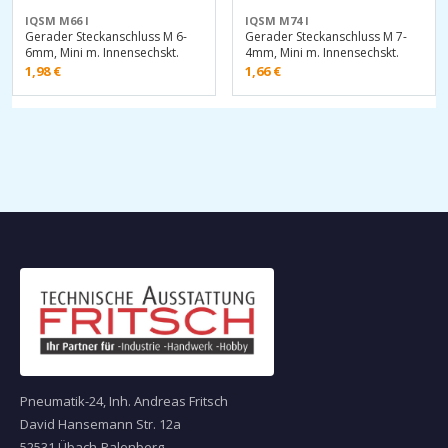
IQSM M66 I
IQSM M74 I
Gerader Steckanschluss M 6-
Gerader Steckanschluss M 7-
6mm, Mini m. Innensechskt.
4mm, Mini m. Innensechskt.
1,98
€
1,66
€
Pneumatik-24, Inh. Andreas Fritsch
David Hansemann Str. 12a
52531 Übach-Palenberg