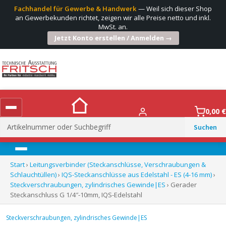
Fachhandel für Gewerbe & Handwerk
— Weil sich dieser Shop
an Gewerbekunden richtet, zeigen wir alle Preise netto und inkl.
MwSt. an.
Jetzt Konto erstellen / Anmelden →
0,00
€
Suchen
nach:
Menü
Start
›
Leitungsverbinder (Steckanschlüsse, Verschraubungen &
Schlauchtüllen)
›
IQS-Steckanschlüsse aus Edelstahl - ES (4-16 mm)
›
Steckverschraubungen, zylindrisches Gewinde|ES
› Gerader
Steckanschluss G 1/4″-10mm, IQS-Edelstahl
Steckverschraubungen, zylindrisches Gewinde|ES