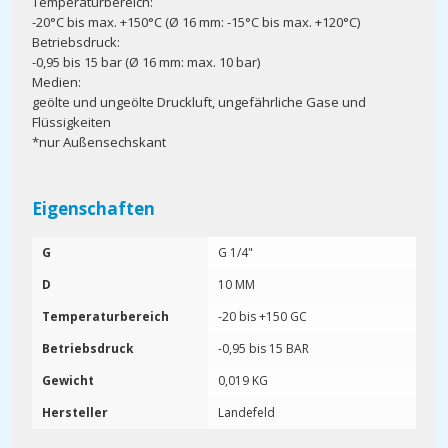
Temperaturbereich:
-20°C bis max. +150°C (Ø 16 mm: -15°C bis max. +120°C)
Betriebsdruck:
-0,95 bis 15 bar (Ø 16 mm: max. 10 bar)
Medien:
geölte und ungeölte Druckluft, ungefährliche Gase und
Flüssigkeiten
*nur Außensechskant
Eigenschaften
G
G 1/4"
D
10 MM
Temperaturbereich
-20 bis +150 GC
Betriebsdruck
-0,95 bis 15 BAR
Gewicht
0,019 KG
Hersteller
Landefeld