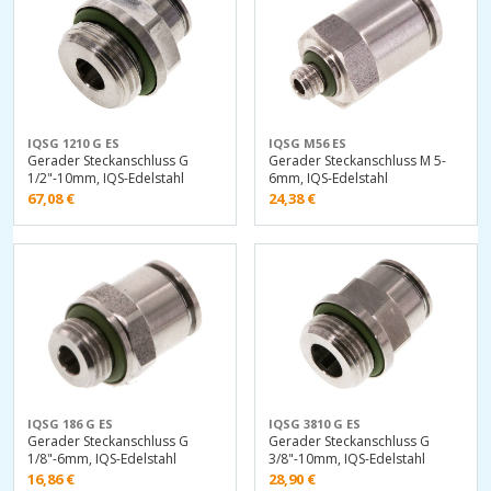
IQSG 1210 G ES
IQSG M56 ES
Gerader Steckanschluss G
Gerader Steckanschluss M 5-
1/2"-10mm, IQS-Edelstahl
6mm, IQS-Edelstahl
67,08
€
24,38
€
IQSG 186 G ES
IQSG 3810 G ES
Gerader Steckanschluss G
Gerader Steckanschluss G
1/8"-6mm, IQS-Edelstahl
3/8"-10mm, IQS-Edelstahl
16,86
€
28,90
€