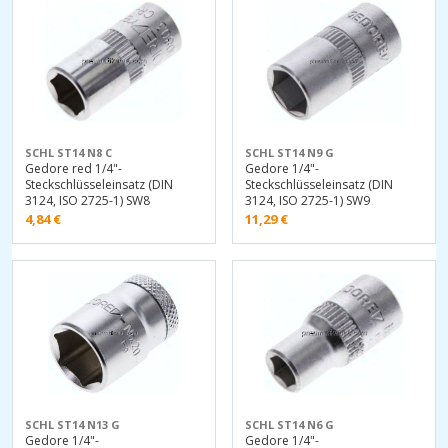
SCHL ST14 N8 C
SCHL ST14 N9 G
Gedore red 1/4"-
Gedore 1/4"-
Steckschlüsseleinsatz (DIN
Steckschlüsseleinsatz (DIN
3124, ISO 2725-1) SW8
3124, ISO 2725-1) SW9
4,84
€
11,29
€
SCHL ST14 N13 G
SCHL ST14 N6 G
Gedore 1/4"-
Gedore 1/4"-