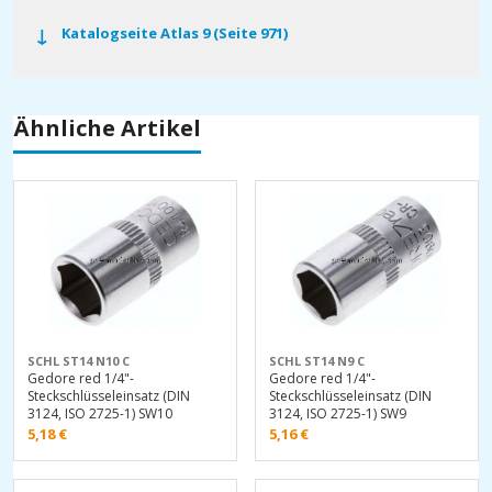
Katalogseite Atlas 9 (Seite 971)
Ähnliche Artikel
SCHL ST14 N10 C
SCHL ST14 N9 C
Gedore red 1/4"-
Gedore red 1/4"-
Steckschlüsseleinsatz (DIN
Steckschlüsseleinsatz (DIN
3124, ISO 2725-1) SW10
3124, ISO 2725-1) SW9
5,18
€
5,16
€