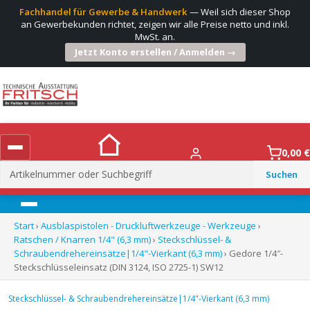
Fachhandel für Gewerbe & Handwerk
— Weil sich dieser Shop
an Gewerbekunden richtet, zeigen wir alle Preise netto und inkl.
MwSt. an.
Jetzt Konto erstellen / Anmelden →
0,00
€
Suchen
nach:
Menü
Start
›
Ausblaspistolen - Druckluftwerkzeuge - Werkzeuge
›
Ratschen / Knarren 1/4" (6,3 mm)
›
Steckschlüssel- &
Schraubendrehereinsätze|1/4"-Vierkant (6,3 mm)
› Gedore 1/4″-
Steckschlüsseleinsatz (DIN 3124, ISO 2725-1) SW12
Steckschlüssel- & Schraubendrehereinsätze|1/4"-Vierkant (6,3 mm)