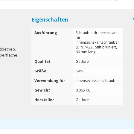
Eigenschaften
Ausführung
Schraubendrehereinsatz
für
Innensechskantschrauben
(DIN 7422), Stift brüniert,
dbetrieb.
60 mm lang
berfläche.
Qualität
Gedore
Größe
SW6
Verwendung für
Innensechskantschrauben
Gewicht
0,065 KG
Hersteller
Gedore