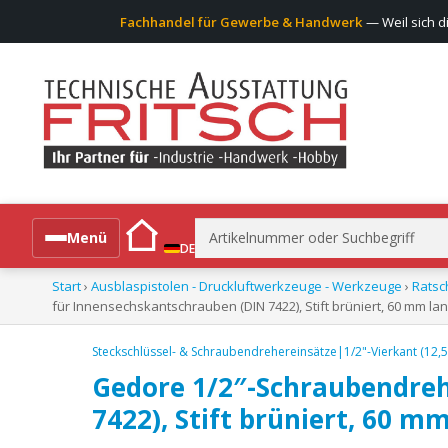
Fachhandel für Gewerbe & Handwerk
— Weil sich d
Suchen
Menü
DE
nach:
Start
›
Ausblaspistolen - Druckluftwerkzeuge - Werkzeuge
›
Ratsc
Alle Produkte
für Innensechskantschrauben (DIN 7422), Stift brüniert, 60 mm lan
Steckschlüssel- & Schraubendrehereinsätze|1/2"-Vierkant (12,
Gedore 1/2″-Schraubendreh
7422), Stift brüniert, 60 m