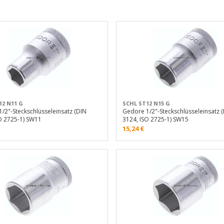
12 N11 G
SCHL ST12 N15 G
/2"-Steckschlüsseleinsatz (DIN
Gedore 1/2"-Steckschlüsseleinsatz 
O 2725-1) SW11
3124, ISO 2725-1) SW15
15,24
€