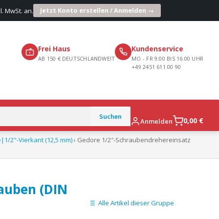
Jetzt Konto erstellen / Anmelden →
l. MwSt. an.
Frei Haus
Kundenservice
AB 150 € DEUTSCHLANDWEIT
MO - FR 9:00 BIS 16:00 UHR
+49 2451 611 00 90
0,00
€
Anmelden
|1/2"-Vierkant (12,5 mm)
› Gedore 1/2″-Schraubendrehereinsatz
auben (DIN
Alle Artikel dieser Gruppe