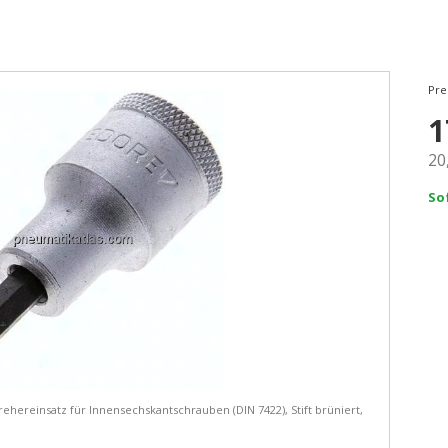
Pre
1
20
So
ehereinsatz für Innensechskantschrauben (DIN 7422), Stift brüniert,