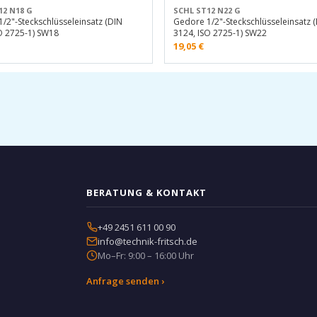
12 N18 G
SCHL ST12 N22 G
/2"-Steckschlüsseleinsatz (DIN
Gedore 1/2"-Steckschlüsseleinsatz 
O 2725-1) SW18
3124, ISO 2725-1) SW22
19,05
€
BERATUNG & KONTAKT
+49 2451 611 00 90
info@technik-fritsch.de
Mo–Fr: 9:00 – 16:00 Uhr
Anfrage senden ›