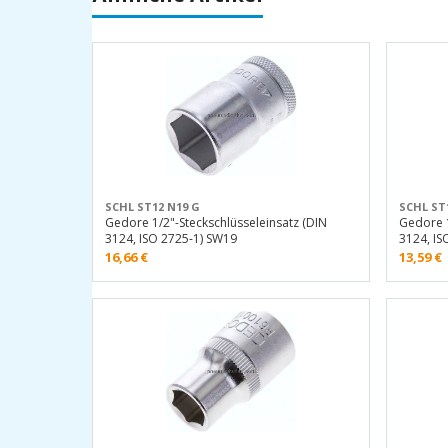
SCHL ST12 N19 G
SCHL ST
Gedore 1/2"-Steckschlüsseleinsatz (DIN
Gedore 1
3124, ISO 2725-1) SW19
3124, IS
16,66
€
13,59
€