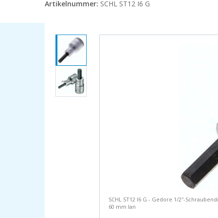
Artikelnummer:
SCHL ST12 I6 G
SCHL ST12 I6 G - Gedore 1/2″-Schraubendr
60 mm lan