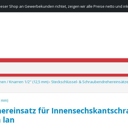
ieser Shop an Gewerbekunden richtet, zeigen wir alle Preise netto und ink
hen / Knarren 1/2" (12,5 mm)
›
Steckschlüssel- & Schraubendrehereinsätze
5 mm)
ereinsatz für Innensechskantschr
m lan