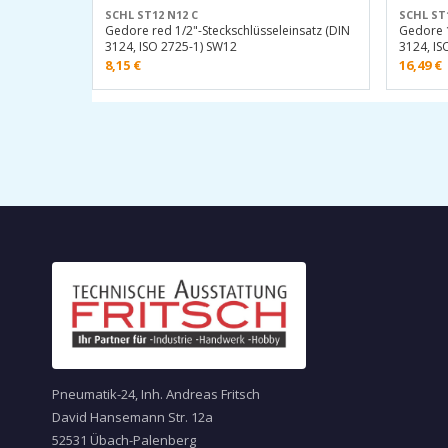
SCHL ST12 N12 C
SCHL ST
Gedore red 1/2"-Steckschlüsseleinsatz (DIN
Gedore 1
3124, ISO 2725-1) SW12
3124, IS
8,15
€
16,49
€
Pneumatik-24, Inh. Andreas Fritsch
David Hansemann Str. 12a
52531 Übach-Palenberg