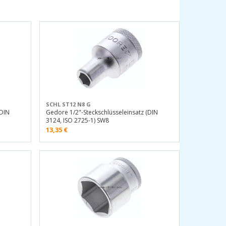
SCHL ST12 N8 G
(DIN
Gedore 1/2"-Steckschlüsseleinsatz (DIN
3124, ISO 2725-1) SW8
13,35
€