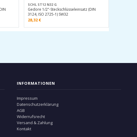
SCHL ST12 N32 G
(DIN
Gedore 1/2"-Steckschlüsseleinsatz (DIN
3124, ISO 2725-1) SW32
28,32
€
INFORMATIONEN
Impressum
Datenschutzerklärung
AGB
Widerrufsrecht
Versand & Zahlung
Kontakt