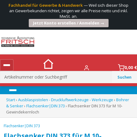
Fachhandel für Gewerbe & Handwerk
— Weil sich dieser Shop
an Gewerbekunden richtet, zeigen wir alle Preise netto und inkl.
MwSt. an.
Jetzt Konto erstellen / Anmelden →
0,00
€
Suchen
nach:
Menü
Start
›
Ausblaspistolen - Druckluftwerkzeuge - Werkzeuge
›
Bohrer
& Senker
›
Flachsenker|DIN 373
› Flachsenker DIN 373 für M 10-
Gewindekernloch
Flachsenker|DIN 373
Flachsenker DIN 373 für M 10-