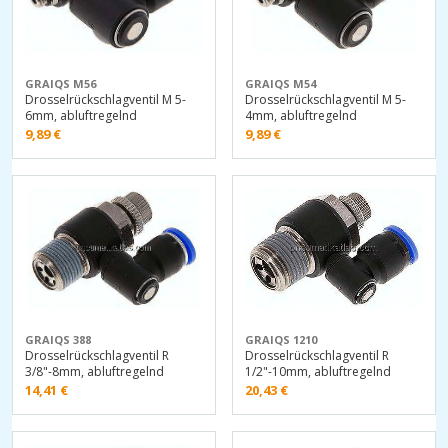
GRAIQS M56
GRAIQS M54
Drosselrückschlagventil M 5-
Drosselrückschlagventil M 5-
6mm, abluftregelnd
4mm, abluftregelnd
9,89
€
9,89
€
GRAIQS 388
GRAIQS 1210
Drosselrückschlagventil R
Drosselrückschlagventil R
3/8"-8mm, abluftregelnd
1/2"-10mm, abluftregelnd
14,41
€
20,43
€