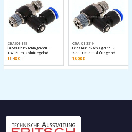
GRAIQS 148
GRAIQS 3810
Drosselrückschlagventil R
Drosselrückschlagventil R
1/4"-8mm, abluftregelnd
3/8"-10mm, abluftregelnd
11,48
€
18,08
€