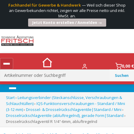
Fachhandel für Gewerbe & Handwerk
— Weil sich dieser Shop
an Gewerbekunden richtet, zeigen wir alle Preise netto und inkl.
MwSt. an.
Jetzt Konto erstellen / Anmelden →
0,00
€
Suchen
nach:
Menü
Start
›
Leitungsverbinder (Steckanschlüsse, Verschraubungen &
Schlauchtüllen)
›
IQS-Funktionsverschraubungen - Standard / Mini
(3-12 mm)
›
Drossel- & Drosselrückschlagventile|Standard / Mini
›
Drosselrückschlagventile (abluftregelnd), gerade Form|Standard
›
Drosselrückschlagventil R 1/4″-6mm, abluftregelnd