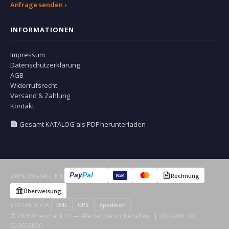
Anfrage senden ›
INFORMATIONEN
Impressum
Datenschutzerklärung
AGB
Widerrufsrecht
Versand & Zahlung
Kontakt
Gesamt KATALOG als PDF herunterladen
Pay
Pal
ZAHLUNGSARTEN:
Rechnung
VISA
Überweisung
VERSAND VIA:
DHL
UPS
Spedition
© 2026 Pneumatik 24 — Alle Rechte vorbehalten. | USt-IdNr.: DE
229652820