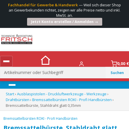
Fachhandel für Gewerbe & Handwerk
— Weil sich dieser Shop
an Gewerbekunden richtet, zeigen wir alle Preise netto und inkl.
MwSt. an.
Jetzt Konto erstellen / Anmelden →
0,00
€
Suchen
nach:
Menü
Start
›
Ausblaspistolen - Druckluftwerkzeuge - Werkzeuge
›
Drahtbürsten
›
Bremssattelbürsten ROKI - Profi Handbürsten
›
Bremssattelbürste, Stahldraht glatt 0,35mm
Bremssattelbürsten ROKI - Profi Handbürsten
Bremssattelbürste, Stahldraht glatt