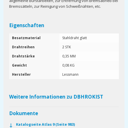
allgemeine Bürstarbeiten, zur Entfernung von Bremsabrieb bei
Bremssätteln, zur Reinigung von Schweißnähten, etc.
Eigenschaften
Besatzmaterial
Stahldraht glatt
Drahtreihen
2 STK
Drahtstärke
0,35 MM
Gewicht
0,08 KG
Hersteller
Lessmann
Weitere Informationen zu DBHROKIST
Dokumente
Katalogseite Atlas 9 (Seite 983)