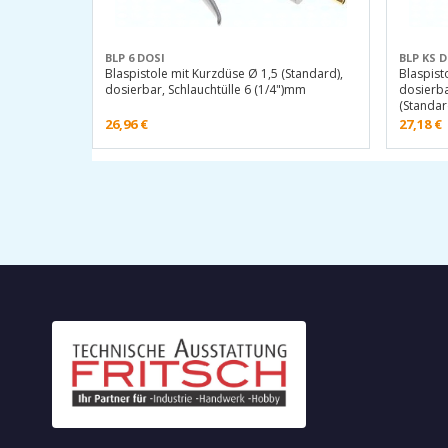
BLP 6 DOSI
BLP KS 
Blaspistole mit Kurzdüse Ø 1,5 (Standard),
Blaspist
dosierbar, Schlauchtülle 6 (1/4")mm
dosierba
(Standa
26,96
€
27,18
€