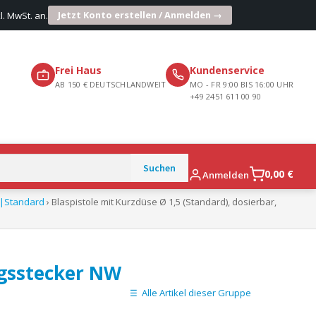
Jetzt Konto erstellen / Anmelden →
l. MwSt. an.
Frei Haus
Kundenservice
AB 150 € DEUTSCHLANDWEIT
MO - FR 9:00 BIS 16:00 UHR
+49 2451 611 00 90
0,00
€
Anmelden
e|Standard
› Blaspistole mit Kurzdüse Ø 1,5 (Standard), dosierbar,
ngsstecker NW
Alle Artikel dieser Gruppe