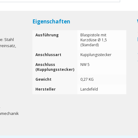
Eigenschaften
Ausführung
Blaspistole mit
e: Stahl
Kurzdüse Ø 1,5
(Standard)
reinsatz,
Anschlussart
Kupplungsstecker
Anschluss
NW 5
(Kupplungsstecker)
Gewicht
0,27 KG
Hersteller
Landefeld
-
inmechanik