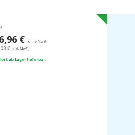
is
6,96
€
ohne MwSt.
,08
€
inkl. MwSt.
fort ab Lager lieferbar.