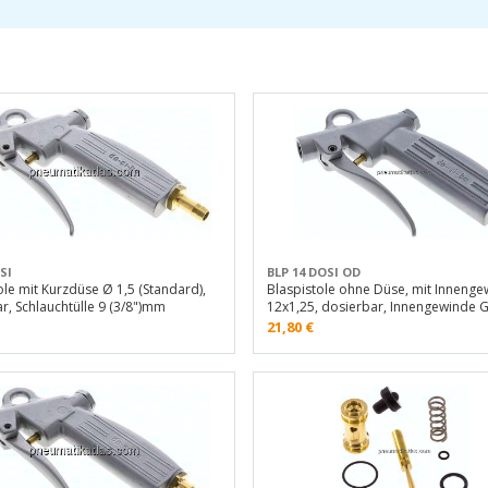
SI
BLP 14 DOSI OD
ole mit Kurzdüse Ø 1,5 (Standard),
Blaspistole ohne Düse, mit Inneng
r, Schlauchtülle 9 (3/8")mm
12x1,25, dosierbar, Innengewinde G
21,80
€