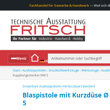
Fachhandel für Gewerbe & Handwerk
— Weil sich d
Suchen
Menü
DE
nach:
Start
›
Ausblaspistolen - Druckluftwerkzeuge - Werkzeuge
›
Ausbl
Alle Produkte
Kupplungsstecker NW 5
Dosierbare Ausblaspistolen mit Kurzdüse|Standard
Blaspistole mit Kurzdüse Ø
5