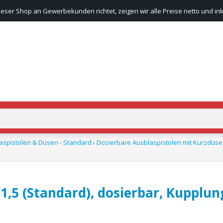
ieser Shop an Gewerbekunden richtet, zeigen wir alle Preise netto und ink
aspistolen & Düsen - Standard
›
Dosierbare Ausblaspistolen mit Kurzdüs
 1,5 (Standard), dosierbar, Kupplu