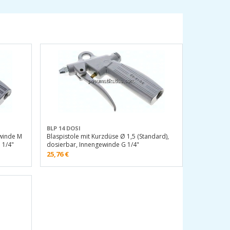
BLP 14 DOSI
ewinde M
Blaspistole mit Kurzdüse Ø 1,5 (Standard),
 1/4"
dosierbar, Innengewinde G 1/4"
25,76
€