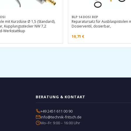
DOSI
BLP 14 DOSI REP
ole mit Kurzdüse Ø 1,5 (Standard),
Reparatursatz für Ausblaspistolen m
r, Kupplungsstecker NW 7,2
Dosierventil, dosierbar,
rd-Werkstattkup
10,71
€
BERATUNG & KONTAKT
+49 2451 611 00 90
info@technik-fritsch.de
Mo–Fr: 9:00 – 16:00 Uhr