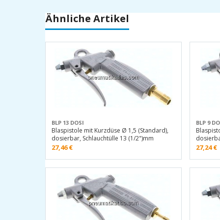
Ähnliche Artikel
BLP 13 DOSI
BLP 9 DO
Blaspistole mit Kurzdüse Ø 1,5 (Standard),
Blaspist
dosierbar, Schlauchtülle 13 (1/2")mm
dosierba
27,46
€
27,24
€