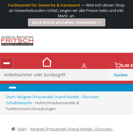
Fachhandel für Gewerbe & Handwerk
— Weil sich dieser Shop
an Gewerbekunden richtet, zeigen wir alle Preise netto und inkl.
MwSt. an.
Jetzt Konto erstellen / Anmelden →
0,00
€
Suchen
nach:
Menü
Start
›
Magnet-/Pneumatik-/Hand-Ventile - Drosseln -
Schalldämpfer
› Hohlschraubenventile &
Funktionsverschraubungen
Start
Magnet-/Pneumatik-/Hand-Ventile - Drosseln -