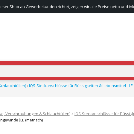
ieser Shop an Gewerbekunden richtet, zeigen wir alle Preise netto und ink
chlauchtüllen)
›
IQS-Steckanschlüsse für Flüssigkeiten & Lebensmittel - LE 
se, Verschraubungen & Schlauchtüllen)
IQS-Steckanschlüsse für Flüssigk
ngewinde|LE (metrisch)