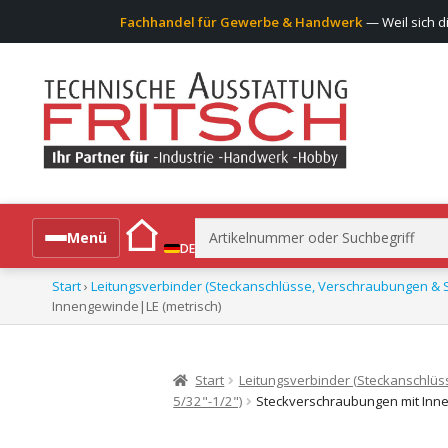
Fachhandel für Gewerbe & Handwerk
— Weil sich d
Suchen
Menü
DE
nach:
Start
›
Leitungsverbinder (Steckanschlüsse, Verschraubungen & S
Alle Produkte
Innengewinde|LE (metrisch)
Start
Leitungsverbinder (Steckanschlüs
5/32"-1/2")
Steckverschraubungen mit Inne