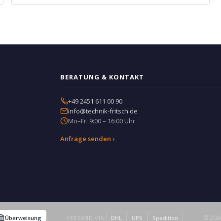
BERATUNG & KONTAKT
+49 2451 611 00 90
info@technik-fritsch.de
Mo–Fr: 9:00 – 16:00 Uhr
Anfrage senden ›
© 2026
Überweisung
VERSAND VIA:
DHL
UPS
Spedition