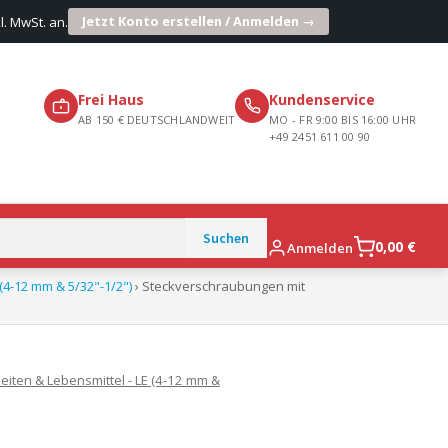
Jetzt Konto erstellen / Anmelden →
l. MwSt. an.
Frei Haus
Kundenservice
AB 150 € DEUTSCHLANDWEIT
MO - FR 9:00 BIS 16:00 UHR
+49 2451 611 00 90
0,00
€
Anmelden
(4-12 mm & 5/32"-1/2")
› Steckverschraubungen mit
eiten & Lebensmittel - LE (4-12 mm &