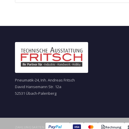
Pneumatik-24, Inh. Andreas Fritsch
David Hansemann Str. 12a
52531 Übach-Palenberg
Pay
Pal
ZAHLUNGSARTEN:
Rechnung
VISA