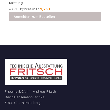
Dichtung)
1,76
€
Art.-Nr.: IQSG 3/8-80 LE
Anmelden zum Bestellen
Pneumatik-24, Inh. Andreas Fritsch
David Hansemann Str. 12a
52531 Übach-Palenberg