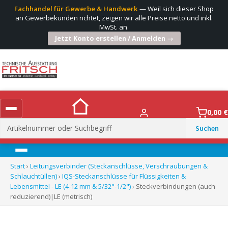
Fachhandel für Gewerbe & Handwerk
— Weil sich dieser Shop
an Gewerbekunden richtet, zeigen wir alle Preise netto und inkl.
MwSt. an.
Jetzt Konto erstellen / Anmelden →
0,00
€
Suchen
nach:
Menü
Start
›
Leitungsverbinder (Steckanschlüsse, Verschraubungen &
Schlauchtüllen)
›
IQS-Steckanschlüsse für Flüssigkeiten &
Lebensmittel - LE (4-12 mm & 5/32"-1/2")
› Steckverbindungen (auch
reduzierend)|LE (metrisch)