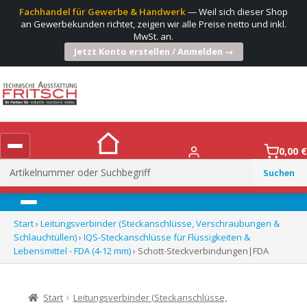
Fachhandel für Gewerbe & Handwerk
— Weil sich dieser Shop
an Gewerbekunden richtet, zeigen wir alle Preise netto und inkl.
MwSt. an.
Jetzt Konto erstellen / Anmelden →
0,00
€
Suchen
nach:
Menü
Start
›
Leitungsverbinder (Steckanschlüsse, Verschraubungen &
Schlauchtüllen)
›
IQS-Steckanschlüsse für Flüssigkeiten &
Lebensmittel - FDA (4-12 mm)
› Schott-Steckverbindungen|FDA
Start
Leitungsverbinder (Steckanschlüsse,