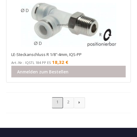
LE-Steckanschluss R 1/8″-4mm, IQS-PP
18,32
€
Art.-Nr.: IQSTL 184 PP ES
Anmelden zum Bestellen
1
2