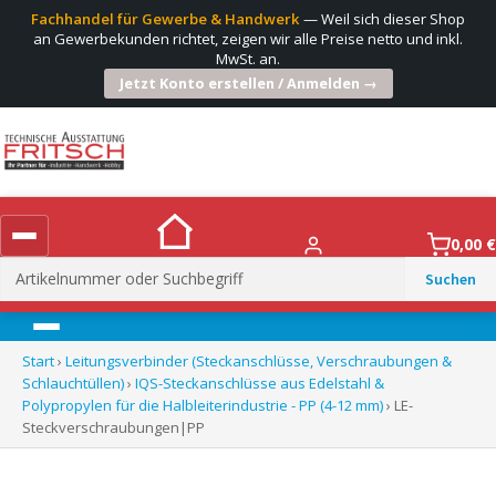
Fachhandel für Gewerbe & Handwerk
— Weil sich dieser Shop
an Gewerbekunden richtet, zeigen wir alle Preise netto und inkl.
MwSt. an.
Jetzt Konto erstellen / Anmelden →
0,00
€
Suchen
nach:
Menü
Start
›
Leitungsverbinder (Steckanschlüsse, Verschraubungen &
Schlauchtüllen)
›
IQS-Steckanschlüsse aus Edelstahl &
Polypropylen für die Halbleiterindustrie - PP (4-12 mm)
› LE-
Steckverschraubungen|PP