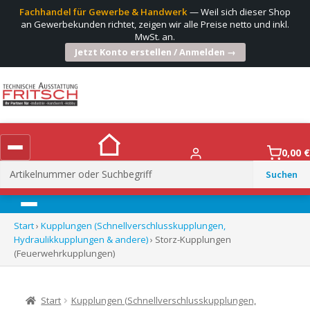
Fachhandel für Gewerbe & Handwerk
— Weil sich dieser Shop
an Gewerbekunden richtet, zeigen wir alle Preise netto und inkl.
MwSt. an.
Jetzt Konto erstellen / Anmelden →
0,00
€
Suchen
nach:
Menü
Start
›
Kupplungen (Schnellverschlusskupplungen,
Hydraulikkupplungen & andere)
› Storz-Kupplungen
(Feuerwehrkupplungen)
Start
Kupplungen (Schnellverschlusskupplungen,