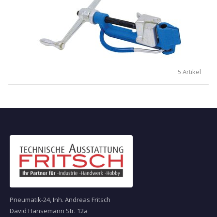
5 Artikel
Pneumatik-24, Inh. Andreas Fritsch
David Hansemann Str. 12a