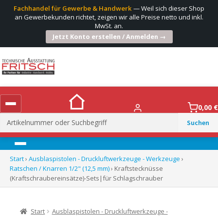
Fachhandel für Gewerbe & Handwerk
— Weil sich dieser Shop
an Gewerbekunden richtet, zeigen wir alle Preise netto und inkl.
MwSt. an.
Jetzt Konto erstellen / Anmelden →
0,00
€
Suchen
nach:
Menü
Start
›
Ausblaspistolen - Druckluftwerkzeuge - Werkzeuge
›
Ratschen / Knarren 1/2" (12,5 mm)
› Kraftstecknüsse
(Kraftschraubereinsätze)-Sets|für Schlagschrauber
Start
Ausblaspistolen - Druckluftwerkzeuge -