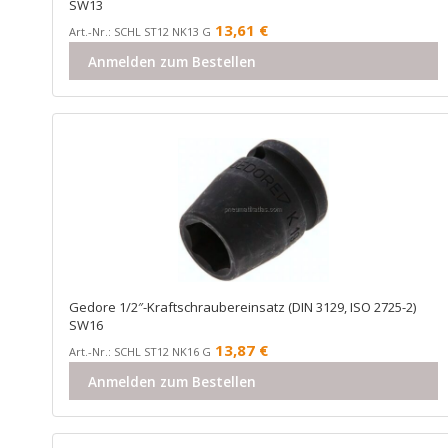
SW13
13,61
€
Art.-Nr.: SCHL ST12 NK13 G
Anmelden zum Bestellen
Gedore 1/2″-Kraftschraubereinsatz (DIN 3129, ISO 2725-2)
SW16
13,87
€
Art.-Nr.: SCHL ST12 NK16 G
Anmelden zum Bestellen