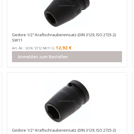
Gedore 1/2″-Kraftschraubereinsatz (DIN 3129, ISO 2725-2)
SW11
12,92
€
Art.-Nr.: SCHL ST12 NK11 G
Anmelden zum Bestellen
Gedore 1/2″-Kraftschraubereinsatz (DIN 3129, ISO 2725-2)