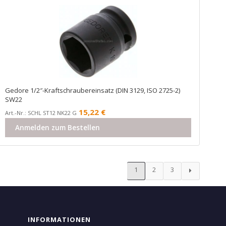
Gedore 1/2″-Kraftschraubereinsatz (DIN 3129, ISO 2725-2)
SW22
15,22
€
Art.-Nr.: SCHL ST12 NK22 G
Anmelden zum Bestellen
1
2
3
INFORMATIONEN