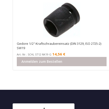
Gedore 1/2″-Kraftschraubereinsatz (DIN 3129, ISO 2725-2)
SW19
14,56
€
Art.-Nr.: SCHL ST12 NK19 G
Anmelden zum Bestellen