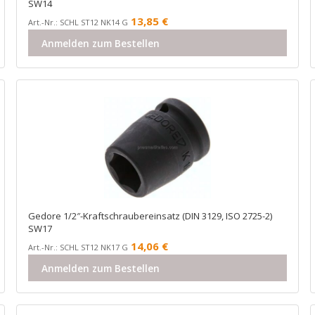
SW14
13,85
€
Art.-Nr.: SCHL ST12 NK14 G
Anmelden zum Bestellen
Gedore 1/2″-Kraftschraubereinsatz (DIN 3129, ISO 2725-2)
SW17
14,06
€
Art.-Nr.: SCHL ST12 NK17 G
Anmelden zum Bestellen