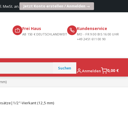
Jetzt Konto erstellen / Anmelden →
l. MwSt. an.
Frei Haus
Kundenservice
AB 150 € DEUTSCHLANDWEIT
MO - FR 9:00 BIS 16:00 UHR
+49 2451 611 00 90
0,00
€
Anmelden
 mm)
nsätze|1/2"-Vierkant (12,5 mm)