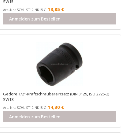
SW15
13,85
€
Art.-Nr.: SCHL ST12 NK15 G
Anmelden zum Bestellen
Gedore 1/2″-Kraftschraubereinsatz (DIN 3129, ISO 2725-2)
SW18
14,30
€
Art.-Nr.: SCHL ST12 NK18 G
Anmelden zum Bestellen