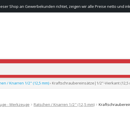
ieser Shop an Gewerbekunden richtet, zeigen wir alle Preise netto und ink
hen / Knarren 1/2" (12,5 mm)
› Kraftschraubereinsätze|1/2"-Vierkant (12,5
euge - Werkzeuge
Ratschen / Knarren 1/2" (12,5 mm)
Kraftschrauberei