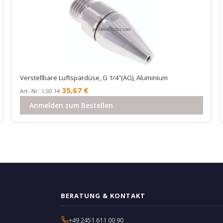
Verstellbare Luftspardüse, G 1/4″(AG), Aluminium
35,67
€
Art.-Nr.: LSD 14
Anmelden zum Bestellen
BERATUNG & KONTAKT
+49 2451 611 00 90