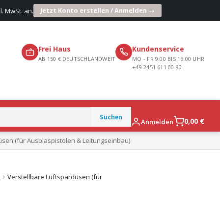
Jetzt Konto erstellen / Anmelden →
l. MwSt. an.
Frei Haus
Kundenservice
AB 150 € DEUTSCHLANDWEIT
MO - FR 9:00 BIS 16:00 UHR
+49 2451 611 00 90
0,00
€
Anmelden
üsen (für Ausblaspistolen & Leitungseinbau)
n
Verstellbare Luftspardüsen (für