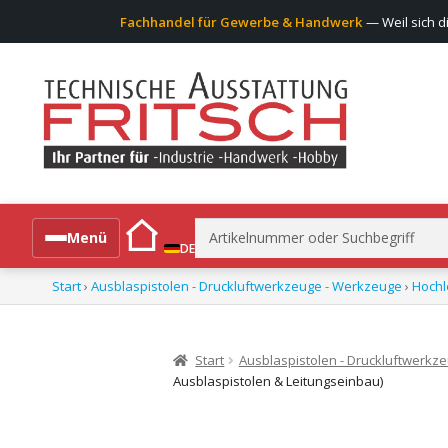
Fachhandel für Gewerbe & Handwerk
— Weil sich d
Suchen
Menü
DE
nach:
Start
›
Ausblaspistolen - Druckluftwerkzeuge - Werkzeuge
›
Hochl
Alle Produkte
Start
Ausblaspistolen - Druckluftwerkz
Ausblaspistolen & Leitungseinbau)