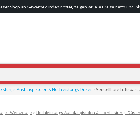
ieser Shop an Gewerbekunden richtet, zeigen wir alle Preise netto und ink
eistungs-Ausblaspistolen & Hochleistungs-Düsen
› Verstellbare Luftspard
euge - Werkzeuge
Hochleistungs-Ausblaspistolen & Hochleistungs-Düse