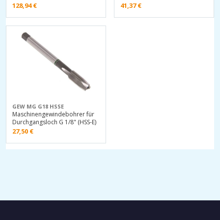
128,94
€
41,37
€
GEW MG G18 HSSE
Maschinengewindebohrer für
Durchgangsloch G 1/8" (HSS-E)
27,50
€