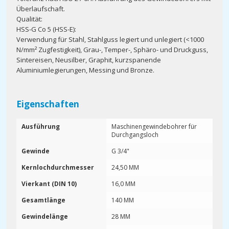
Überlaufschaft.
Qualität:
HSS-G Co 5 (HSS-E):
Verwendung für Stahl, Stahlguss legiert und unlegiert (<1000
N/mm² Zugfestigkeit), Grau-, Temper-, Sphäro- und Druckguss,
Sintereisen, Neusilber, Graphit, kurzspanende
Aluminiumlegierungen, Messing und Bronze.
Eigenschaften
Ausführung
Maschinengewindebohrer für
Durchgangsloch
Gewinde
G 3/4"
Kernlochdurchmesser
24,50 MM
Vierkant (DIN 10)
16,0 MM
Gesamtlänge
140 MM
Gewindelänge
28 MM