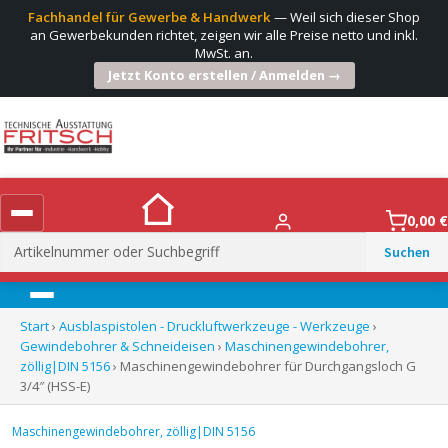
Fachhandel für Gewerbe & Handwerk
— Weil sich dieser Shop
an Gewerbekunden richtet, zeigen wir alle Preise netto und inkl.
MwSt. an.
Jetzt Konto erstellen / Anmelden →
0,00
€
Suchen
nach:
Menü
Start
›
Ausblaspistolen - Druckluftwerkzeuge - Werkzeuge
›
Gewindebohrer & Schneideisen
›
Maschinengewindebohrer,
zöllig|DIN 5156
› Maschinengewindebohrer für Durchgangsloch G
3/4″ (HSS-E)
Maschinengewindebohrer, zöllig|DIN 5156