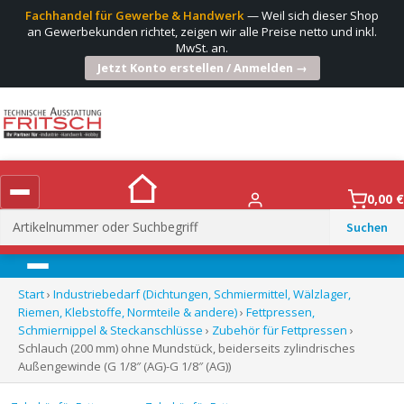
Fachhandel für Gewerbe & Handwerk
— Weil sich dieser Shop
an Gewerbekunden richtet, zeigen wir alle Preise netto und inkl.
MwSt. an.
Jetzt Konto erstellen / Anmelden →
0,00
€
Suchen
nach:
Menü
Start
›
Industriebedarf (Dichtungen, Schmiermittel, Wälzlager,
Riemen, Klebstoffe, Normteile & andere)
›
Fettpressen,
Schmiernippel & Steckanschlüsse
›
Zubehör für Fettpressen
›
Schlauch (200 mm) ohne Mundstück, beiderseits zylindrisches
Außengewinde (G 1/8″ (AG)-G 1/8″ (AG))