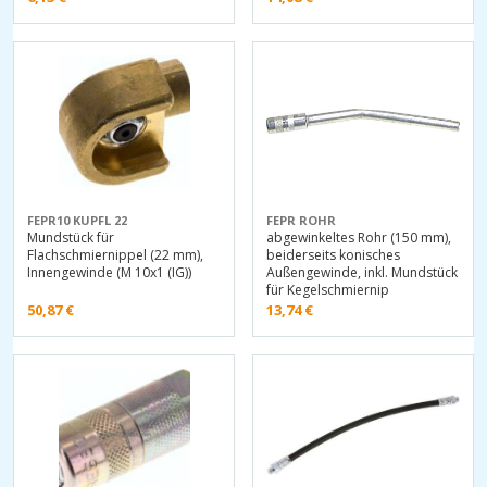
FEPR10 KUPFL 22
FEPR ROHR
Mundstück für
abgewinkeltes Rohr (150 mm),
Flachschmiernippel (22 mm),
beiderseits konisches
Innengewinde (M 10x1 (IG))
Außengewinde, inkl. Mundstück
für Kegelschmiernip
50,87
€
13,74
€