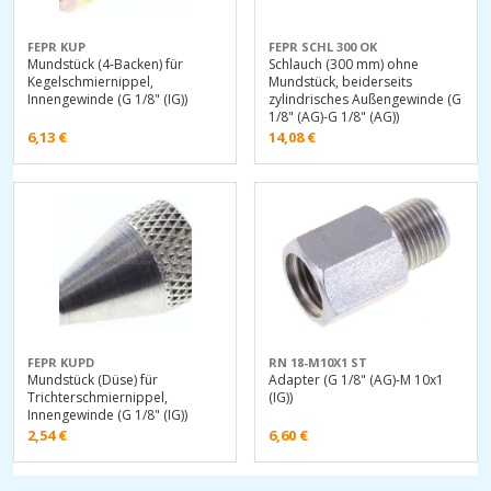
FEPR KUP
FEPR SCHL 300 OK
Mundstück (4-Backen) für
Schlauch (300 mm) ohne
Kegelschmiernippel,
Mundstück, beiderseits
Innengewinde (G 1/8" (IG))
zylindrisches Außengewinde (G
1/8" (AG)-G 1/8" (AG))
6,13
€
14,08
€
FEPR KUPD
RN 18-M10X1 ST
Mundstück (Düse) für
Adapter (G 1/8" (AG)-M 10x1
Trichterschmiernippel,
(IG))
Innengewinde (G 1/8" (IG))
2,54
€
6,60
€