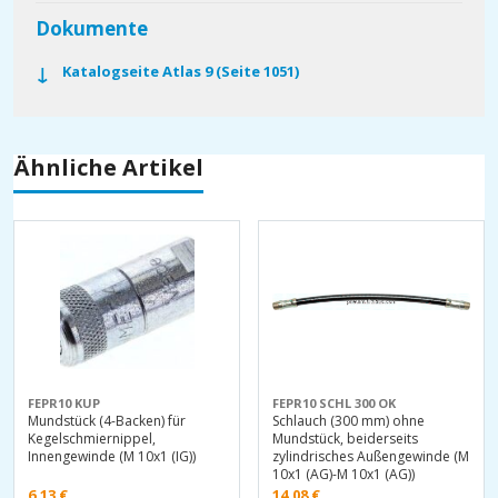
Dokumente
Katalogseite Atlas 9 (Seite 1051)
Ähnliche Artikel
FEPR10 KUP
FEPR10 SCHL 300 OK
Mundstück (4-Backen) für
Schlauch (300 mm) ohne
Kegelschmiernippel,
Mundstück, beiderseits
Innengewinde (M 10x1 (IG))
zylindrisches Außengewinde (M
10x1 (AG)-M 10x1 (AG))
6,13
€
14,08
€