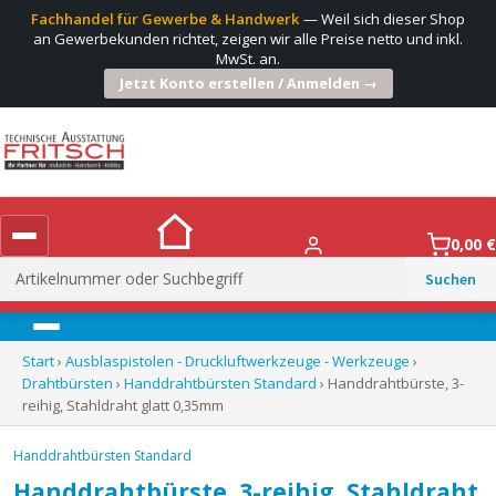
Fachhandel für Gewerbe & Handwerk
— Weil sich dieser Shop
an Gewerbekunden richtet, zeigen wir alle Preise netto und inkl.
MwSt. an.
Jetzt Konto erstellen / Anmelden →
0,00
€
Suchen
nach:
Menü
Start
›
Ausblaspistolen - Druckluftwerkzeuge - Werkzeuge
›
Drahtbürsten
›
Handdrahtbürsten Standard
› Handdrahtbürste, 3-
reihig, Stahldraht glatt 0,35mm
Handdrahtbürsten Standard
Handdrahtbürste, 3-reihig, Stahldraht